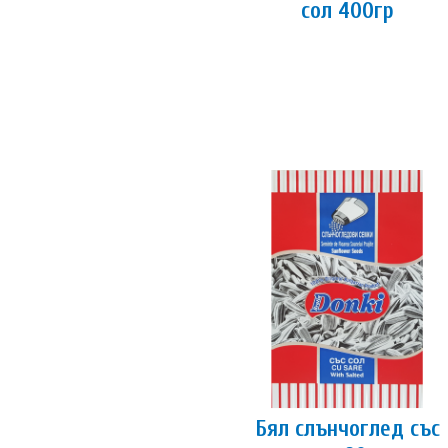
сол 400гр
Бял слънчоглед със