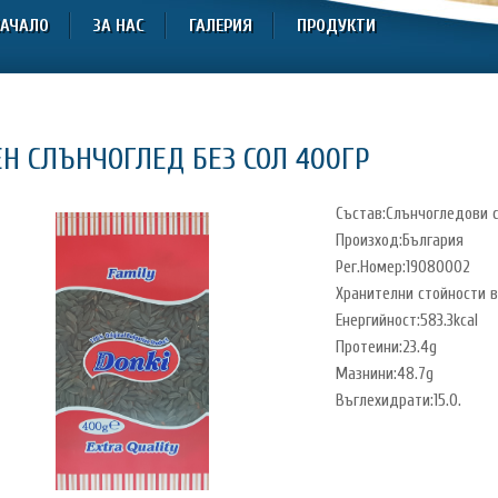
АЧАЛО
ЗА НАС
ГАЛЕРИЯ
ПРОДУКТИ
ЕН СЛЪНЧОГЛЕД БЕЗ СОЛ 400ГР
Състав:Слънчогледови 
Произход:България
Рег.Номер:19080002
Хранителни стойности в
Енергийност:583.3kcal
Протеини:23.4g
Мазнини:48.7g
Въглехидрати:15.0.