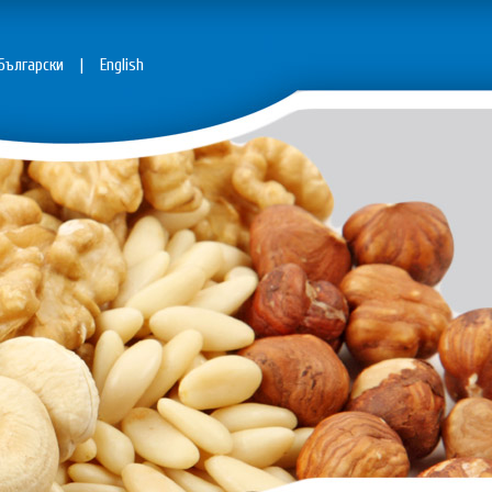
Български
|
English