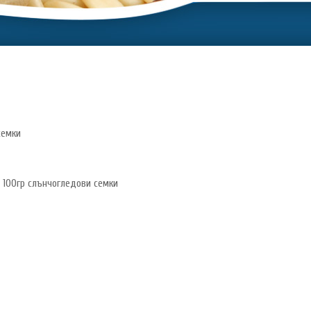
семки
 100гр слънчогледови семки