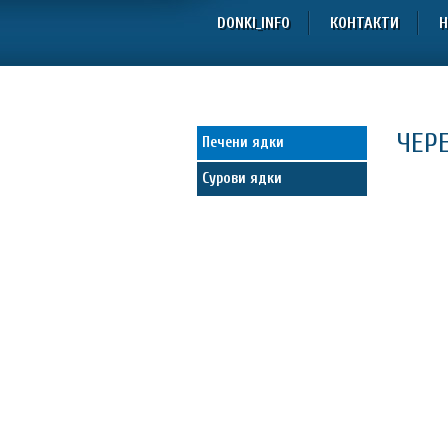
DONKI_INFO
КОНТАКТИ
Н
ЧЕР
Печени ядки
Сурови ядки